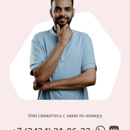
© 2024 ООО «Зубные Феи»
Лицензия Л041-01167-59/00363180
Все материалы, размещённые на сайте, защищены
авторским правом и запрещены к копированию.
Сайт носит информационный характер и не является
публичной офертой. Медицинские услуги
оказываются на основании договора.
Создание сайта
ИМЕЮТСЯ ПРОТИВОПОКАЗАНИЯ,
ПРОКОНСУЛЬТИРУЙТЕСЬ СО СПЕЦИАЛИСТОМ