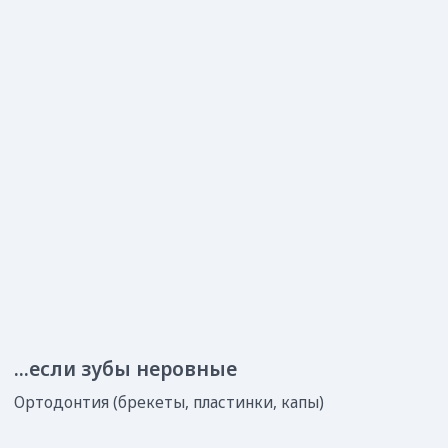
...если ребенок боится
Адаптационный прием
Поможем определиться
с врачом за 1 минуту
Заполните данные, мы перезвоним
и поможем вашему ребенку!