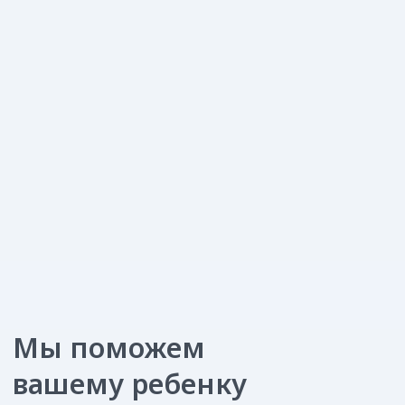
...если зуб болит или разрушен
Кариес, пульпит, реставрация зубов
...если зубы неровные
Ортодонтия (брекеты, пластинки, капы)