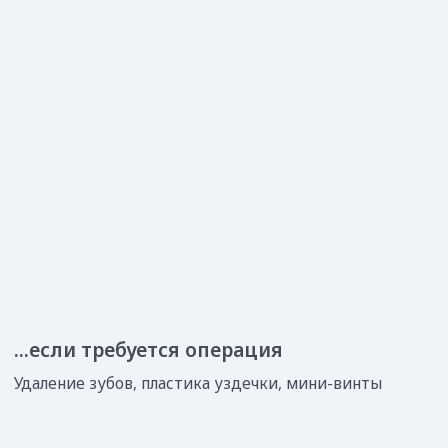
+7
Я даю ООО «Зубные феи» согласие на обработку указанных
данных на условиях
Политики конфиденциальности
для целей
рассмотрения заявки обратной связи по вопросам её
заполнения
Оставить заявку