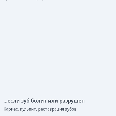
...если зуб сломан, выбит или вывихнут
Лечение травм зубов у детей
...если болят десны
Лечим стоматит, гингивит, пародонтит