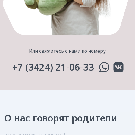
«Зубные феи» — команда стоматологов, которая идёт
в ногу со временем!
Мы бережно сопровождаем каждого пациента на
протяжении всего жизненного пути: от молочных
зубов до имплантации.
Для детей мы создали максимально комфортные и
безопасные условия с элементами игры. Нам удалось
объединить высококачественное лечение и тёплый,
душевный сервис!