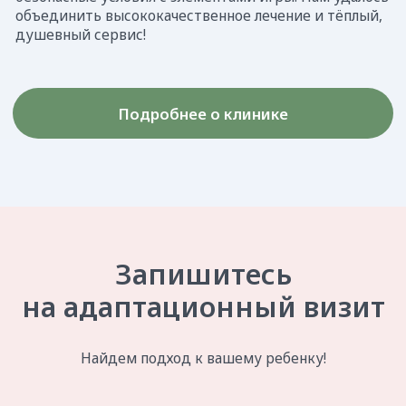
Eжедневно с 9:00 до 21:00
89125982807@mail.ru
+7 (3424) 21-06-33
УСЛУГИ И ЦЕНЫ
Все услуги
Первичная консультация
Профессиональная гигиена
Терапевтическая стоматология
Эстетическая стоматология
и ортодонтия
Пародонтология
Хирургия