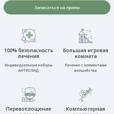
Перевоплощение
Компьютерная
в героя
анестезия
Поможем победить страх
Безопасная альтернатива
навсегда
наркозу и седации
У ребенка острая боль
или травма?