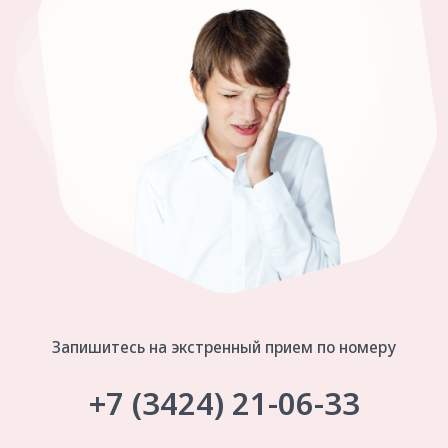
на условиях
Политики
конфиденциальности
для целей
рассмотрения заявки обратной связи
по вопросам её заполнения
Помогите мне!
Детские улыбки —
наша работа!
В нашей дружелюбной атмосфере дети чувствуют
себя комфортно и воспринимают стоматологов как
друзей.
Адаптация к лечению проходит легко и без
физического удержания ребёнка. Мы делаем всё,
чтобы дети уходили от нас с улыбкой на лице и
здоровыми зубами.