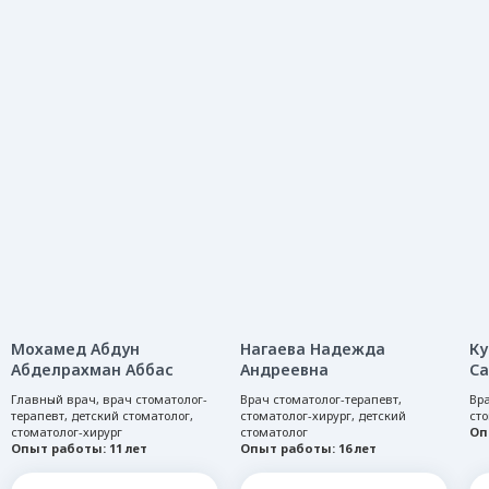
стоматологию
в Березниках
Мохамед Абдун
Нагаева Надежда
Ку
Абделрахман Аббас
Андреевна
Са
Главный врач, врач стоматолог-
Врач стоматолог-терапевт,
Вр
терапевт, детский стоматолог,
стоматолог-хирург, детский
сто
стоматолог-хирург
стоматолог
Оп
Опыт работы: 11 лет
Опыт работы: 16 лет