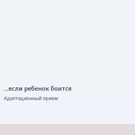
5/5
4,8/5
Оставьте след
в нашей истории!
5/5
Ваша обратная связь
помогает нам
становиться лучше
Написать отзыв
Ваши феи и волшебники
[врачи клиники]